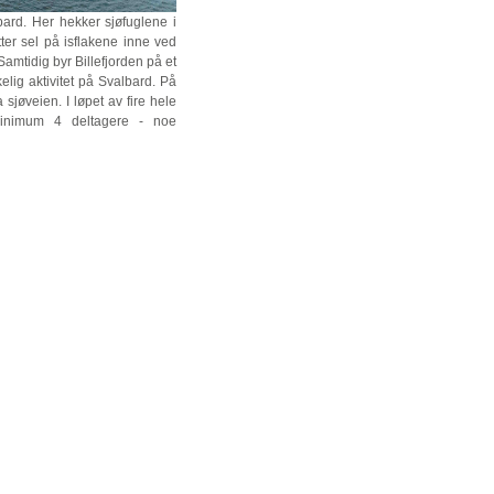
ard. Her hekker sjøfuglene i
tter sel på isflakene inne ved
amtidig byr Billefjorden på et
elig aktivitet på Svalbard. På
sjøveien. I løpet av fire hele
Minimum 4 deltagere - noe