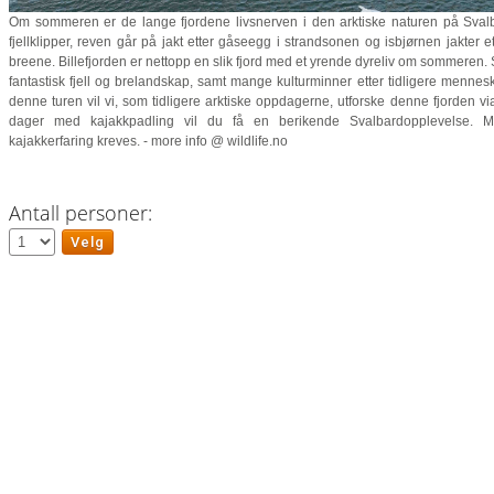
Om sommeren er de lange fjordene livsnerven i den arktiske naturen på Svalb
fjellklipper, reven går på jakt etter gåseegg i strandsonen og isbjørnen jakter e
breene. Billefjorden er nettopp en slik fjord med et yrende dyreliv om sommeren. S
fantastisk fjell og brelandskap, samt mange kulturminner etter tidligere mennesk
denne turen vil vi, som tidligere arktiske oppdagerne, utforske denne fjorden via 
dager med kajakkpadling vil du få en berikende Svalbardopplevelse. 
kajakkerfaring kreves. - more info @ wildlife.no
Antall personer: