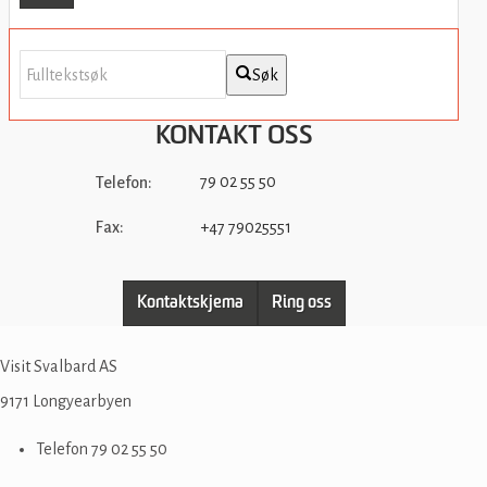
Søk
KONTAKT OSS
79 02 55 50
Telefon:
Fax:
+47 79025551
Kontaktskjema
Ring oss
Visit Svalbard AS
9171
Longyearbyen
Telefon
79 02 55 50