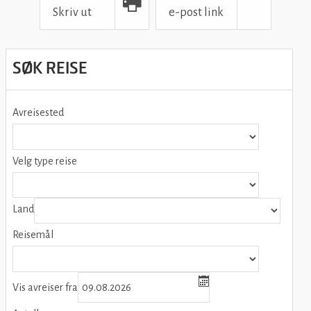
Skriv ut
e-post link
Print icon
Email icon
SØK REISE
Avreisested
Velg type reise
Land
Reisemål
Vis avreiser fra