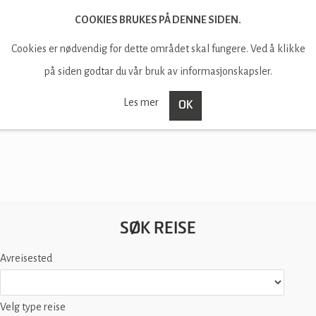
COOKIES BRUKES PÅ DENNE SIDEN.
Cookies er nødvendig for dette området skal fungere. Ved å klikke
på siden godtar du vår bruk av informasjonskapsler.
Les mer
OK
SØK REISE
Nynorsk
English
Deutsch
Avreisested
Velg type reise